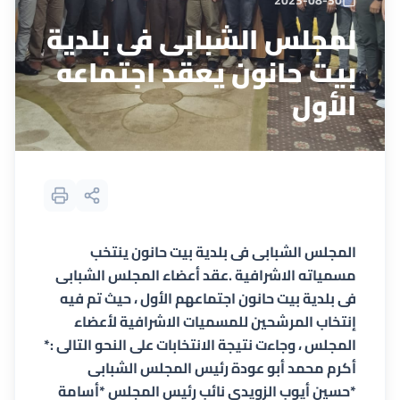
2023-08-30
لمجلس الشبابى فى بلدية
بيت حانون يعقد اجتماعه
الأول
المجلس الشبابى فى بلدية بيت حانون ينتخب
مسمياته الاشرافية .عقد أعضاء المجلس الشبابى
فى بلدية بيت حانون اجتماعهم الأول ، حيث تم فيه
إنتخاب المرشحين للمسميات الاشرافية لأعضاء
المجلس ، وجاءت نتيجة الانتخابات على النحو التالى :*
أكرم محمد أبو عودة رئيس المجلس الشبابى
*حسين أيوب الزويدى نائب رئيس المجلس *أسامة