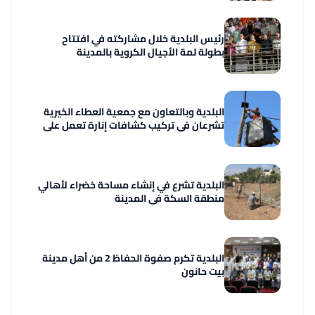
رئيس البلدية خلال مشاركته في افتتاح
بطولة لمة الأجيال الكروية بالمدينة
البلدية وبالتعاون مع جمعية العطاء الخيرية
تشرعان في تركيب كشافات إنارة تعمل على
اللوحات الشمسية
البلدية تشرع في إنشاء مساحة خضراء لأهالي
منطقة السكة في المدينة
البلدية تكرم صفوة الحفاظ 2 من أهل مدينة
بيت حانون